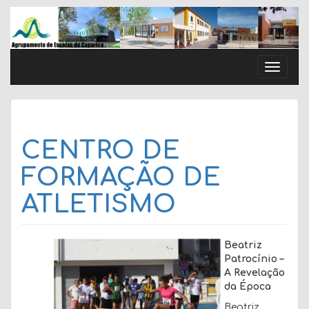
Skip
to
content
Toggle
naviga
CENTRO DE
FORMAÇÃO DE
ATLETISMO
Beatriz
Patrocínio –
A Revelação
da Época
Beatriz