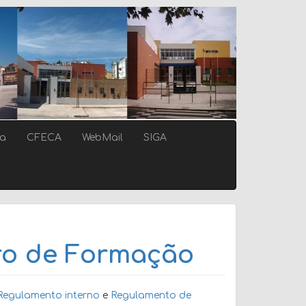
ca
CFECA
WebMail
SIGA
ro de Formação
Regulamento interno
e
Regulamento de