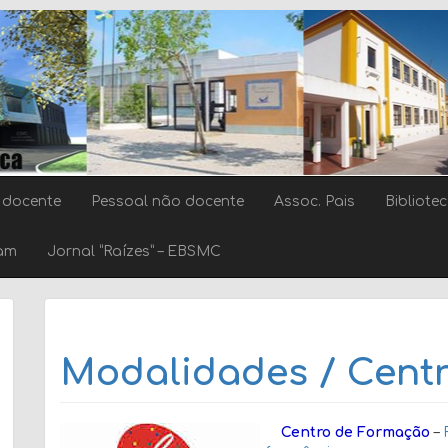
 docente
Pessoal não docente
Assoc. Pais
Bibliote
ram
Jornal “Raízes” – EBSMC
Modalidades / Cent
Centro de Formação
–