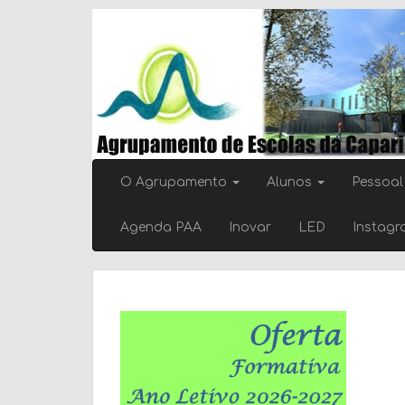
Skip
to
content
O Agrupamento
Alunos
Pessoal
Agenda PAA
Inovar
LED
Instag