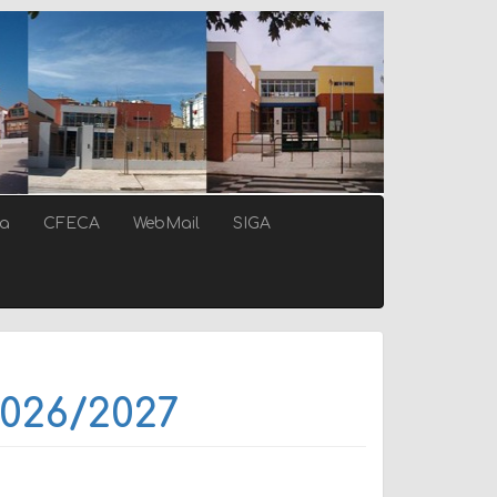
ca
CFECA
WebMail
SIGA
026/2027