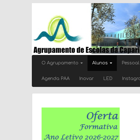
Skip
to
content
O Agrupamento
Alunos
Pessoal
Agenda PAA
Inovar
LED
Instag