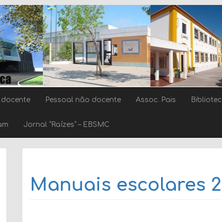
 docente
Pessoal não docente
Assoc. Pais
Bibliote
ram
Jornal “Raízes” – EBSMC
Manuais escolares 2