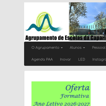
Skip
to
content
O Agrupamento
Alunos
Pessoal
Agenda PAA
Inovar
LED
Instag