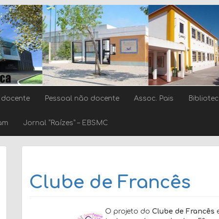
 docente
Pessoal não docente
Assoc. Pais
Bibliote
ram
Jornal “Raízes” – EBSMC
Clube de Francês
O projeto do
Clube de Francês