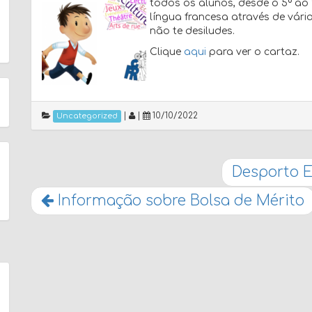
todos os alunos, desde o 5º ao
língua francesa através de vár
não te desiludes.
Clique
aqui
para ver o cartaz.
|
|
10/10/2022
Uncategorized
Desporto E
Informação sobre Bolsa de Mérito