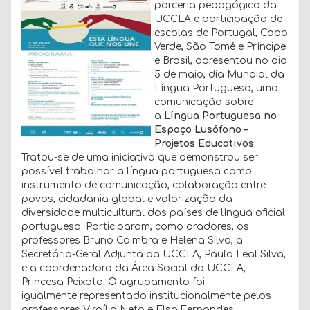
parceria pedagógica da
UCCLA e participação de
escolas de Portugal, Cabo
Verde, São Tomé e Príncipe
e Brasil, apresentou no dia
5 de maio, dia Mundial da
Língua Portuguesa, uma
comunicação sobre
a
Língua Portuguesa no
Espaço Lusófono –
Projetos Educativos
.
Tratou-se de uma iniciativa que demonstrou ser
possível trabalhar a língua portuguesa como
instrumento de comunicação, colaboração entre
povos, cidadania global e valorização da
diversidade multicultural dos países de língua oficial
portuguesa. Participaram, como oradores, os
professores Bruno Coimbra e Helena Silva, a
Secretária-Geral Adjunta da UCCLA, Paula Leal Silva,
e a coordenadora da Área Social da UCCLA,
Princesa Peixoto. O agrupamento foi
igualmente representado institucionalmente pelos
professores Virgílio Neto e Elsa Fernandes.