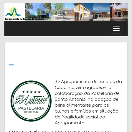
Skip
to
content
Toggle
naviga
–
O Agrupamento de escolas da
Caparica,vem agradecer a
colaboração da Pastelaria de
Santo António, na doação de
bens alimentares para os
alunos e famílias em situação
de fragilidade social do
Agrupamento.
O nosso muito obrigada pelo vosso contributo!