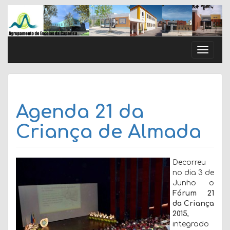
Skip
to
content
Toggle
naviga
Agenda 21 da
Criança de Almada
Decorreu
no dia 3 de
Junho o
Fórum 21
da Criança
2015
,
integrado