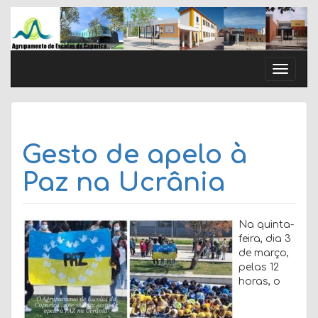
Skip
to
content
Toggle
naviga
Gesto de apelo à
Paz na Ucrânia
Na quinta-
feira, dia 3
de março,
pelas 12
horas, o