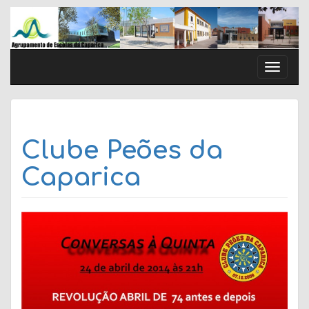
Skip
to
content
Toggle
naviga
Clube Peões da
Caparica