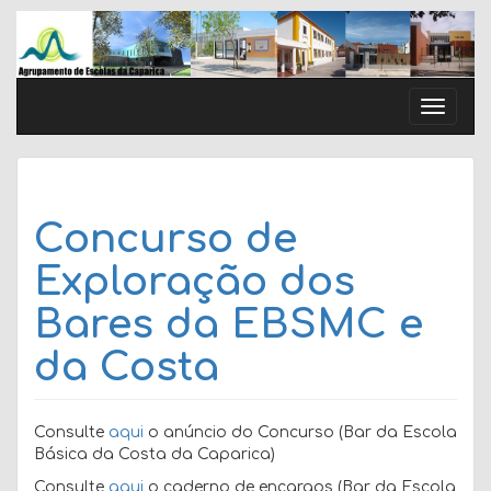
Skip
to
content
Toggle
naviga
Concurso de
Exploração dos
Bares da EBSMC e
da Costa
Consulte
aqui
o anúncio do Concurso (Bar da Escola
Básica da Costa da Caparica)
Consulte
aqui
o caderno de encargos (Bar da Escola