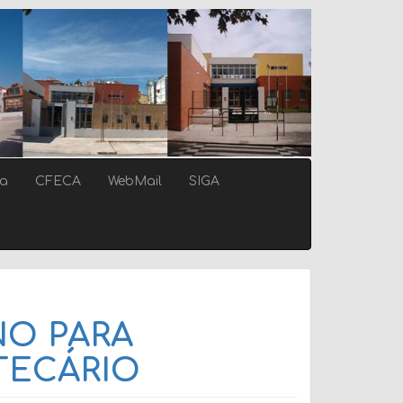
ca
CFECA
WebMail
SIGA
O PARA
TECÁRIO