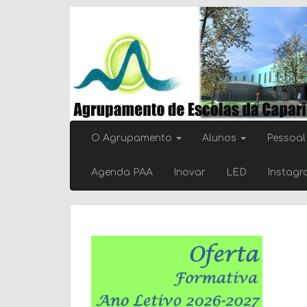
Skip
to
content
O Agrupamento
Alunos
Pessoal
Agenda PAA
Inovar
LED
Instag