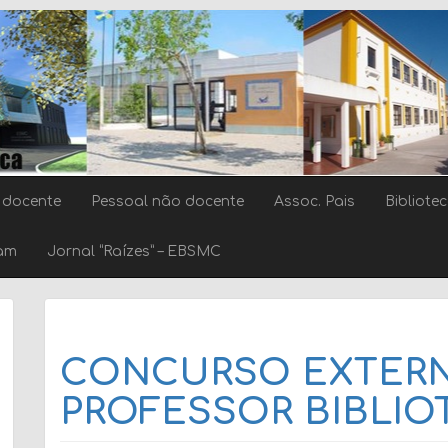
 docente
Pessoal não docente
Assoc. Pais
Bibliote
ram
Jornal “Raízes” – EBSMC
CONCURSO EXTERN
PROFESSOR BIBLIO