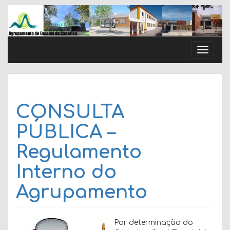
Skip
to
content
Toggle
naviga
CONSULTA
PÚBLICA –
Regulamento
Interno do
Agrupamento
Por determinação do