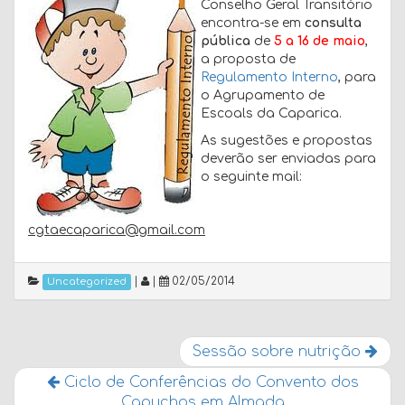
Conselho Geral Transitório
encontra-se em
consulta
pública
de
5 a 16 de maio
,
a proposta de
Regulamento Interno
, para
o Agrupamento de
Escoals da Caparica.
As sugestões e propostas
deverão ser enviadas para
o seguinte mail:
cgtaecaparica@gmail.com
|
|
02/05/2014
Uncategorized
Sessão sobre nutrição
Ciclo de Conferências do Convento dos
Capuchos em Almada