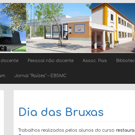
 docente
Pessoal não docente
Assoc. Pais
Bibliote
ram
Jornal “Raízes” – EBSMC
Dia das Bruxas
Trabalhos realizados pelos alunos do curso
restaura