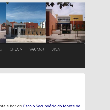
ca
CFECA
WebMail
SIGA
nte e bar
da
Escola Secundária do Monte de