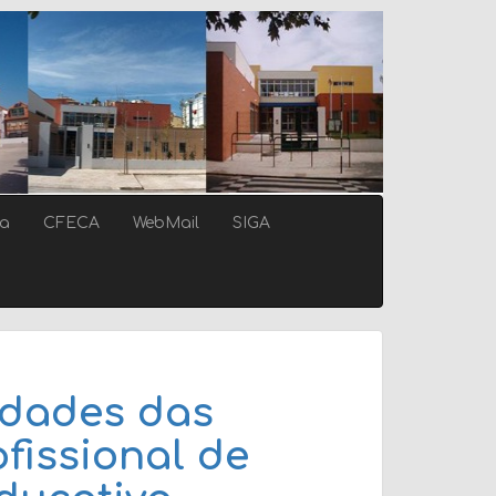
ca
CFECA
WebMail
SIGA
idades das
fissional de