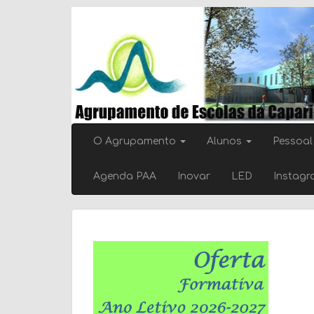
Skip
to
content
O Agrupamento
Alunos
Pessoal
Agenda PAA
Inovar
LED
Instag