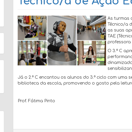
Técnico/a de Ação E
As turmas d
Técnico/a 
as suas apr
TAE (Técnic
professora 
O 3.º C ap
performan
dinamizada 
sensibiliza
Já o 2.º C encantou os alunos do 3.º ciclo com uma 
biblioteca da escola, promovendo o gosto pela leitur
Prof. Fátima Pinto