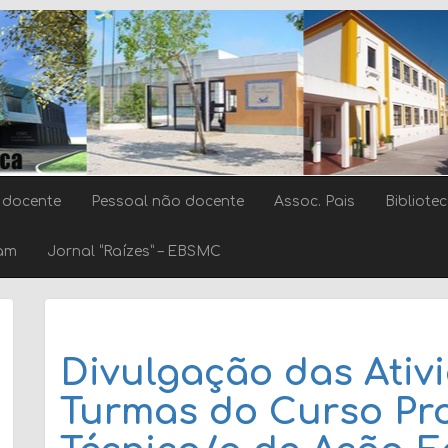
 docente
Pessoal não docente
Assoc. Pais
Bibliote
ram
Jornal “Raízes” – EBSMC
Divulgação das Ativ
Turmas do Curso Pro