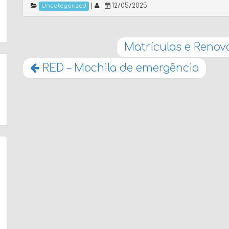
|
|
12/05/2025
Uncategorized
Matrículas e Renov
RED – Mochila de emergência