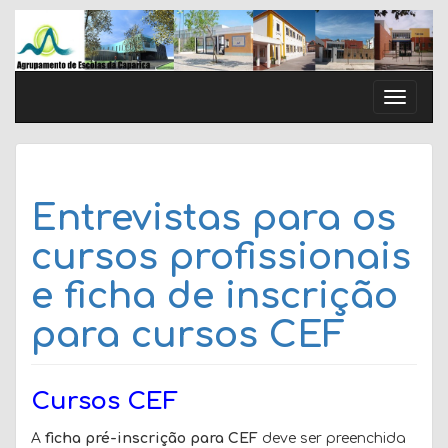
Skip
to
content
Toggle
naviga
Entrevistas para os
cursos profissionais
e ficha de inscrição
para cursos CEF
Cursos CEF
A
ficha pré-inscrição para CEF
deve ser preenchida