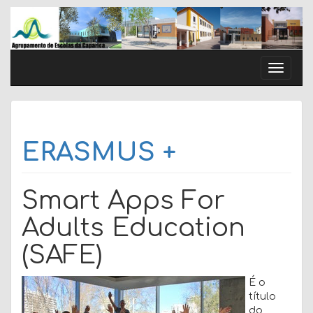
Skip
to
content
Toggle
naviga
ERASMUS +
Smart Apps For
Adults Education
(SAFE)
É o
título
do