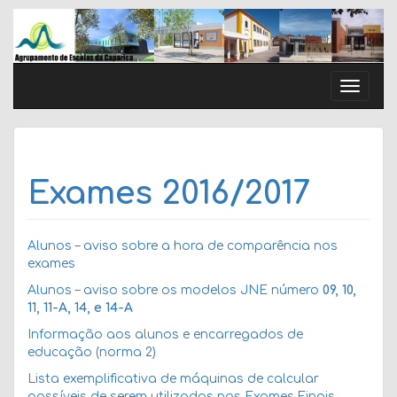
Skip
to
content
Toggle
naviga
Exames 2016/2017
Alunos – aviso sobre a hora de comparência nos
exames
Alunos – aviso sobre os modelos JNE número
09, 10,
11, 11-A, 14, e 14-A
Informação aos alunos e encarregados de
educação (norma 2)
Lista exemplificativa de máquinas de calcular
passíveis de serem utilizadas nos Exames Finais