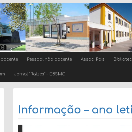
 docente
Pessoal não docente
Assoc. Pais
Bibliote
ram
Jornal “Raízes” – EBSMC
Informação – ano let