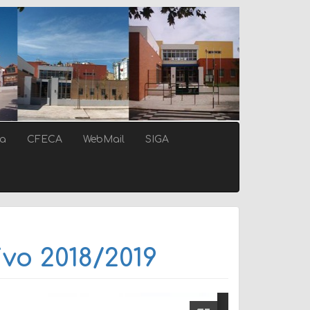
ca
CFECA
WebMail
SIGA
ivo 2018/2019