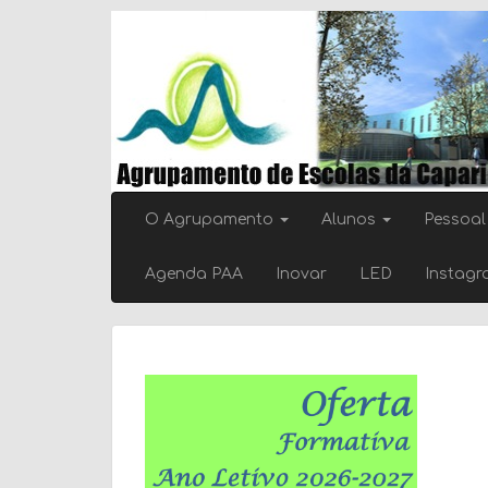
Skip
to
content
O Agrupamento
Alunos
Pessoal
Agenda PAA
Inovar
LED
Instag