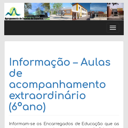
Skip
to
content
Toggle
naviga
Informação – Aulas
de
acompanhamento
extraordinário
(6ºano)
Informam-se os Encarregados de Educação que as