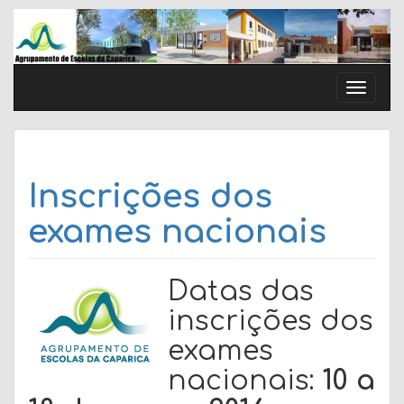
Skip
to
content
Toggle
naviga
Inscrições dos
exames nacionais
Datas das
inscrições dos
exames
nacionais:
10 a