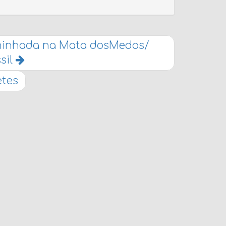
Caminhada na Mata dosMedos/
sil
etes