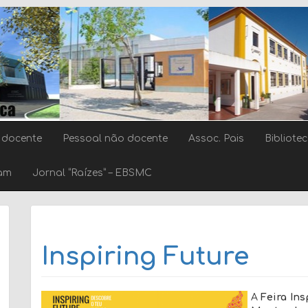
 docente
Pessoal não docente
Assoc. Pais
Bibliote
ram
Jornal “Raízes” – EBSMC
Inspiring Future
A
Feira Ins