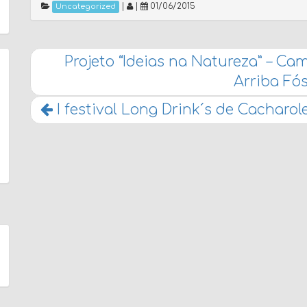
|
|
01/06/2015
Uncategorized
Projeto “Ideias na Natureza” – 
Arriba Fós
I festival Long Drink´s de Cacharol