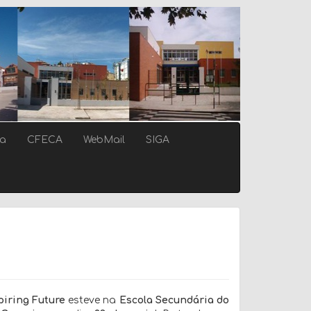
ca
CFECA
WebMail
SIGA
piring Future
esteve na
Escola Secundária do