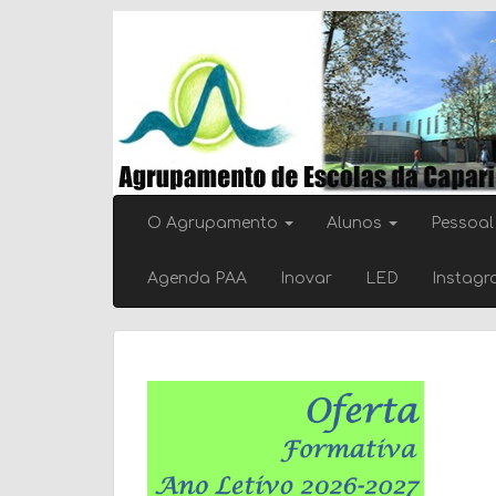
Skip
to
content
O Agrupamento
Alunos
Pessoal
Agenda PAA
Inovar
LED
Instag