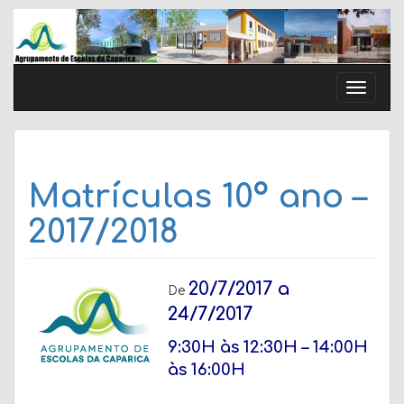
Skip
to
content
Toggle
naviga
Matrículas 10º ano –
2017/2018
20/7/2017 a
De
24/7/2017
9:30H às 12:30H – 14:00H
às 16:00H