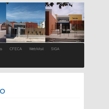
ca
CFECA
WebMail
SIGA
no