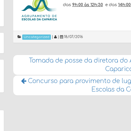
das
9h:00 às 12h:30
e das
14h:00
|
|
18/07/2016
Uncategorized
Tomada de posse da diretora do
Caparic
Concurso para provimento de lug
Escolas da C