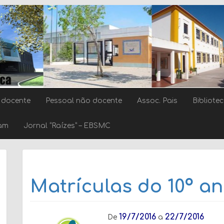
 docente
Pessoal não docente
Assoc. Pais
Bibliote
ram
Jornal “Raízes” – EBSMC
Matrículas do 10º a
19/7/2016
22/7/2016
De
a