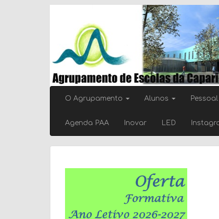
Skip
to
content
O Agrupamento
Alunos
Pessoal
Agenda PAA
Inovar
LED
Instag