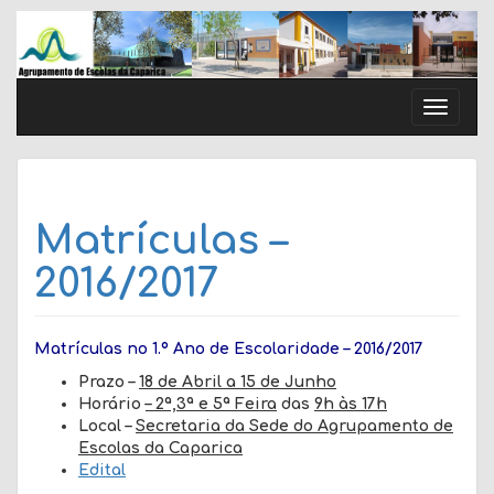
Skip
to
content
Toggle
naviga
Matrículas –
2016/2017
Matrículas no 1.º Ano de Escolaridade – 2016/2017
Prazo –
18 de Abril a 15 de Junho
Horário
– 2ª,3ª e 5ª Feira
das
9h às 17h
Local –
Secretaria da Sede do Agrupamento de
Escolas da Caparica
Edital