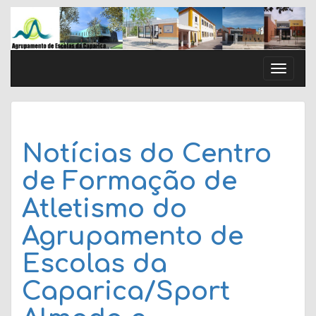
Skip
to
content
Toggle
naviga
Notícias do Centro
de Formação de
Atletismo do
Agrupamento de
Escolas da
Caparica/Sport