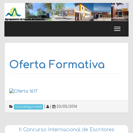
Skip
to
content
Toggle
naviga
Oferta Formativa
|
|
20/05/2014
Uncategorized
II Concurso Internacional de Escritores