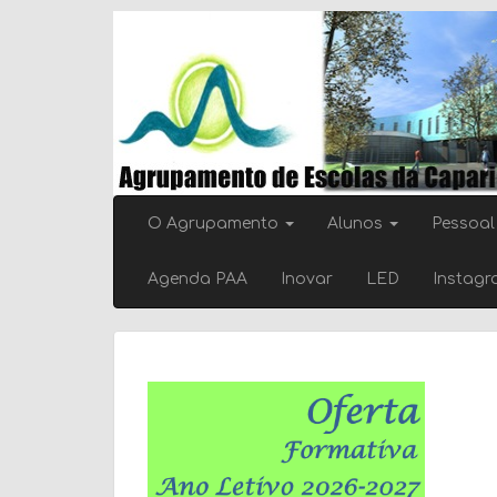
Skip
to
content
O Agrupamento
Alunos
Pessoal
Agenda PAA
Inovar
LED
Instag