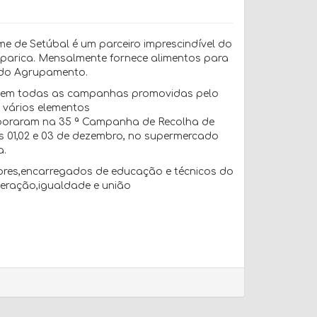
e de Setúbal é um parceiro imprescindível do
arica. Mensalmente fornece alimentos para
s do Agrupamento.
e em todas as campanhas promovidas pelo
 vários elementos
bo
raram na 35 ª Campanha de Recolha de
as 01,02 e 03 de dezembro, no supermercado
a.
ores,
encarregados de educação e técnicos do
eração,igual
dade e união