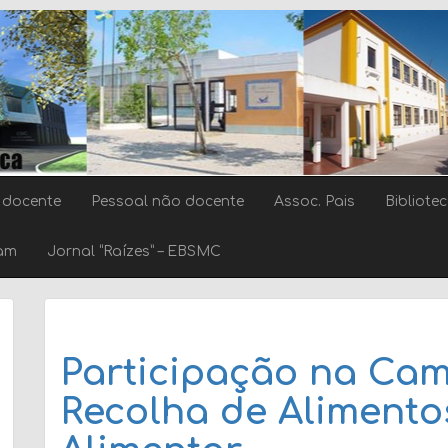
 docente
Pessoal não docente
Assoc. Pais
Bibliote
ram
Jornal “Raízes” – EBSMC
Participação na Ca
Recolha de Aliment