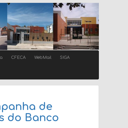
ca
CFECA
WebMail
SIGA
mpanha de
os do Banco