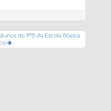
 alunos do 9ºB da Escola Básica
ica