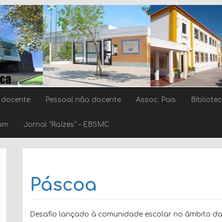
 docente
Pessoal não docente
Assoc. Pais
Bibliote
ram
Jornal “Raízes” – EBSMC
Páscoa
Desafio lançado à comunidade escolar no âmbito d