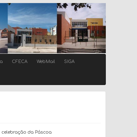
ca
CFECA
WebMail
SIGA
a celebração da Páscoa