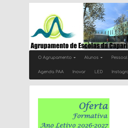
Skip
to
content
O Agrupamento
Alunos
Pessoal
Agenda PAA
Inovar
LED
Instag