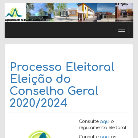
Skip
to
content
Toggle
naviga
Processo Eleitoral
Eleição do
Conselho Geral
2020/2024
Consulte
aqui
o
regulamento eleitoral
Consulte
aqui
os