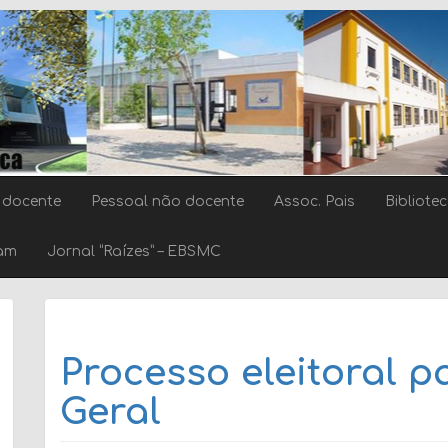
 docente
Pessoal não docente
Assoc. Pais
Bibliote
ram
Jornal “Raízes” – EBSMC
Processo eleitoral 
Geral