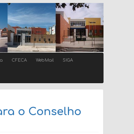
ca
CFECA
WebMail
SIGA
para o Conselho