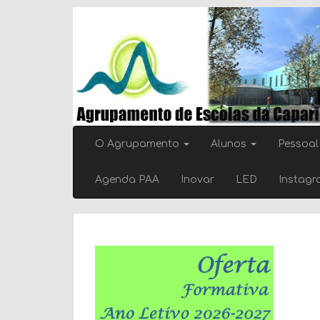
Skip
to
content
O Agrupamento
Alunos
Pessoal
Agenda PAA
Inovar
LED
Instag