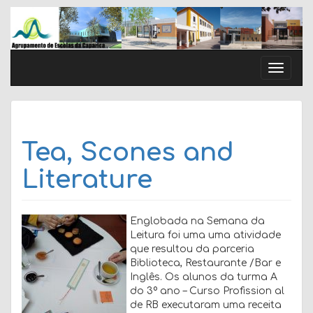
Skip
to
content
Toggle
naviga
Tea, Scones and
Literature
Englobada na Semana da
Leitura foi uma uma atividade
que resultou da parceria
Biblioteca, Restaurante /Bar e
Inglês. Os alunos da turma A
do 3º ano – Curso Profission al
de RB executaram uma receita