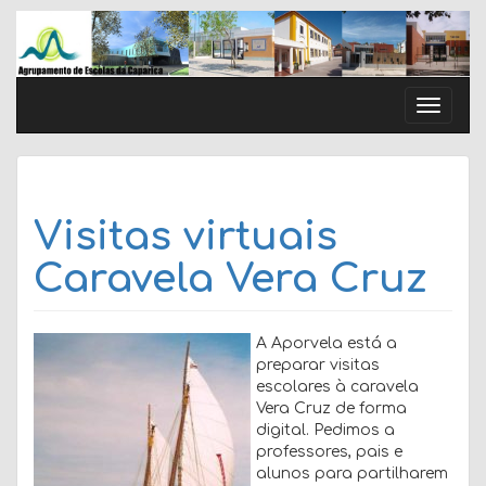
Skip
to
content
Toggle
naviga
Visitas virtuais
Caravela Vera Cruz
A Aporvela está a
preparar visitas
escolares à caravela
Vera Cruz de forma
digital. Pedimos a
professores, pais e
alunos para partilharem