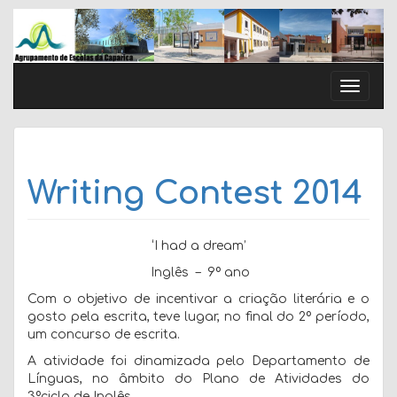
Skip
to
content
Toggle
naviga
Writing Contest 2014
‘I had a dream’
Inglês – 9º ano
Com o objetivo de incentivar a criação literária e o
gosto pela escrita, teve lugar, no final do 2º período,
um concurso de escrita.
A atividade foi dinamizada pelo Departamento de
Línguas, no âmbito do Plano de Atividades do
3ºciclo de Inglês.