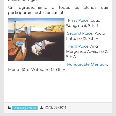
Um agradecimento a todos os alunos que
participaram neste concurso!
First Place
:
Cátia
Wang, no 8, 9th B
Second Place
:
Paulo
Brito, no 13, 9th E
Third Place
:
Ana
Margarida Alves, no 2,
9th A
Honourable Mention
:
Maria Bôto Matos, no 17, 9th A
|
|
12/05/2014
Uncategorized