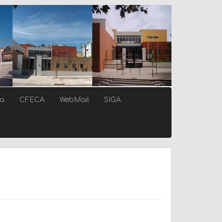
ca
CFECA
WebMail
SIGA