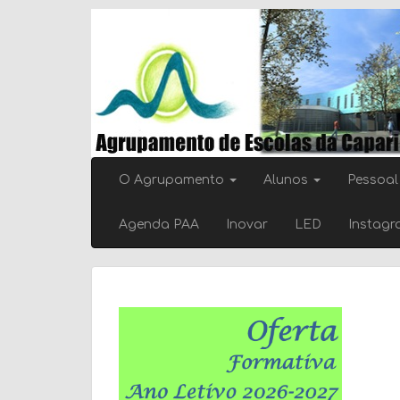
Skip
to
content
O Agrupamento
Alunos
Pessoal
Agenda PAA
Inovar
LED
Instag