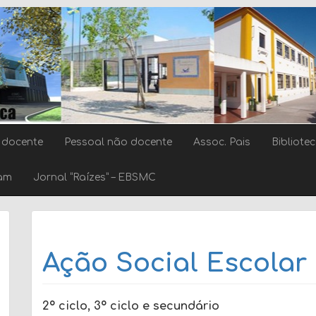
 docente
Pessoal não docente
Assoc. Pais
Bibliote
ram
Jornal “Raízes” – EBSMC
Ação Social Escolar
2º ciclo, 3º ciclo e secundário