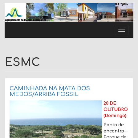
Skip
to
content
Toggle
naviga
ESMC
CAMINHADA NA MATA DOS
MEDOS/ARRIBA FÓSSIL
20 DE
OUTUBRO
(Domingo)
Ponto de
encontro
–
Parque de