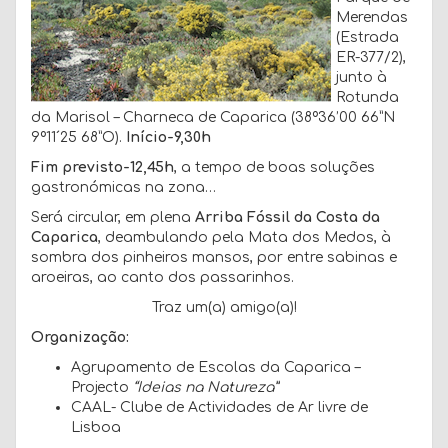
Merendas
(Estrada
ER-377/2),
junto à
Rotunda
da Marisol – Charneca de Caparica (38º36’00 66”N
9º11´25 68”O).
Início-9,30h
Fim previsto-12,45h
, a tempo de boas soluções
gastronómicas na zona…
Será circular, em plena
Arriba Fóssil da Costa da
Caparica
, deambulando pela Mata dos Medos, à
sombra dos pinheiros mansos, por entre sabinas e
aroeiras, ao canto dos passarinhos.
Traz um(a) amigo(a)!
Organização:
Agrupamento de Escolas da Caparica –
Projecto
“Ideias na Natureza”
CAAL- Clube de Actividades de Ar livre de
Lisboa