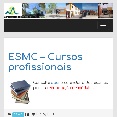
Skip
to
content
Toggle
naviga
ESMC – Cursos
profissionais
Consulte
aqui
o calendário dos exames
para a
recuperação de módulos
.
|
|
28/09/2013
ESMC