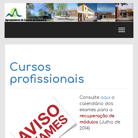
Skip
to
content
Toggle
naviga
Cursos
profissionais
Consulte
aqui
o
calendário dos
exames para a
recuperação de
módulos
(Julho de
2014)