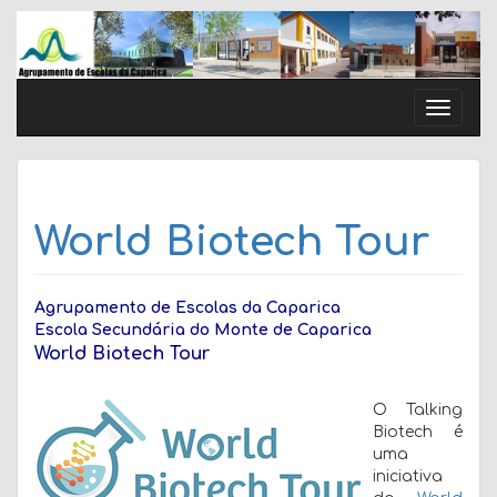
Skip
to
content
Toggle
naviga
World Biotech Tour
Agrupamento de Escolas da Caparica
Escola Secundária do Monte de Caparica
World Biotech Tour
O Talking
Biotech é
uma
iniciativa